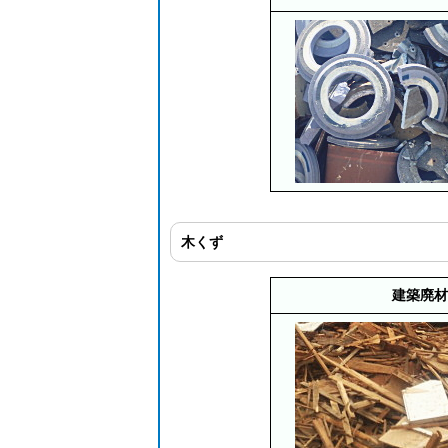
木くず
建築廃材