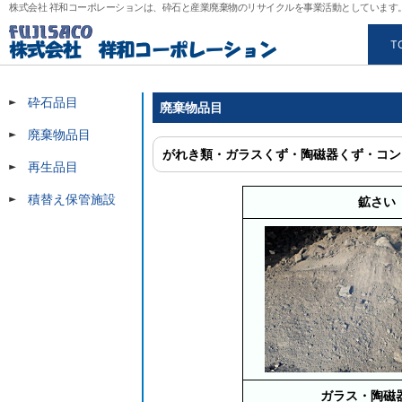
株式会社 祥和コーポレーションは、砕石と産業廃棄物のリサイクルを事業活動としていま
T
砕石品目
廃棄物品目
廃棄物品目
がれき類・ガラスくず・陶磁器くず・コン
再生品目
積替え保管施設
鉱さい
ガラス・陶磁