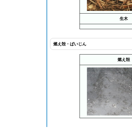
生木
燃え殻・ばいじん
燃え殻