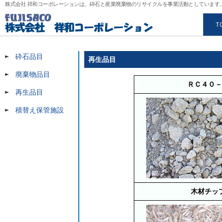
株式会社 祥和コーポレーションは、砕石と産業廃棄物のリサイクルを事業活動としていま
T
砕石品目
再生品目
廃棄物品目
ＲＣ４０－
再生品目
積替え保管施設
木材チッ